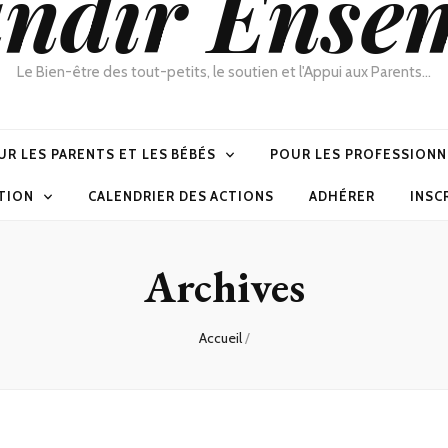
ndir Ense
Le Bien-être des tout-petits, le soutien et l'Appui aux Parents…
UR LES PARENTS ET LES BÉBÉS
POUR LES PROFESSIONN
ATION
CALENDRIER DES ACTIONS
ADHÉRER
INSC
Archives
Accueil
/