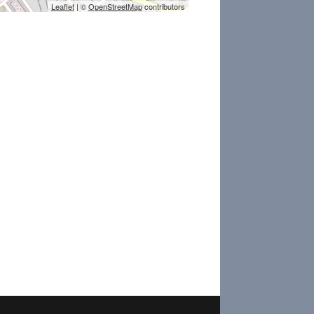
Leaflet
| ©
OpenStreetMap
contributors