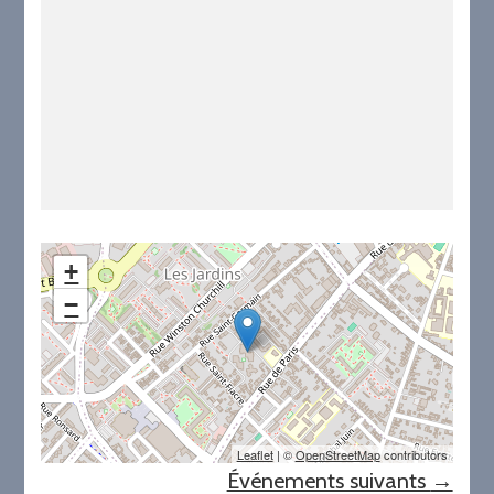
+
−
Leaflet
| ©
OpenStreetMap
contributors
Événements suivants
→