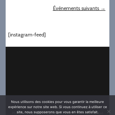
Événements suivants
→
[instagram-feed]
Nous utilisons des cookies pour vous garantir la meilleure
expérience sur notre site web. Si vous continuez à utiliser ce
Soutenez l'association : dons, adhésions...
Blossom
site, nous supposerons que vous en êtes satisfait.
Mommy Blog | Développé par
Blossom Themes
.Propulsé