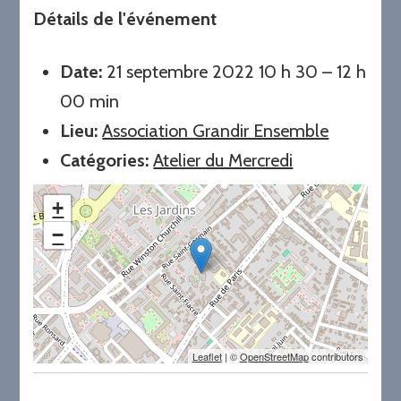
Détails de l'événement
Date:
21 septembre 2022 10 h 30
–
12 h
00 min
Lieu:
Association Grandir Ensemble
Catégories:
Atelier du Mercredi
+
−
Leaflet
| ©
OpenStreetMap
contributors